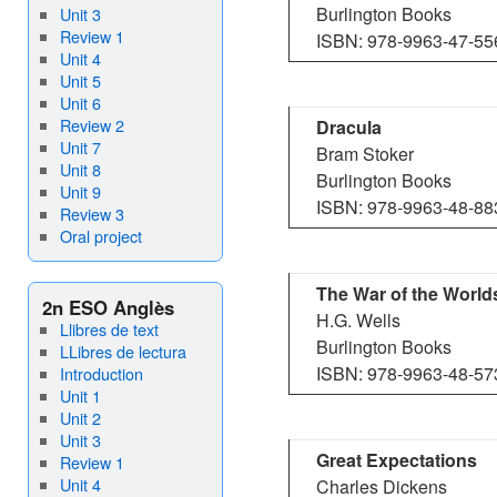
Burlington Books
Unit 3
Review 1
ISBN: 978-9963-47-55
Unit 4
Unit 5
Unit 6
Review 2
Dracula
Unit 7
Bram Stoker
Unit 8
Burlington Books
Unit 9
ISBN: 978-9963-48-88
Review 3
Oral project
The War of the World
2n ESO Anglès
H.G. Wells
Llibres de text
Burlington Books
LLibres de lectura
ISBN: 978-9963-48-57
Introduction
Unit 1
Unit 2
Unit 3
Great Expectations
Review 1
Unit 4
Charles Dickens