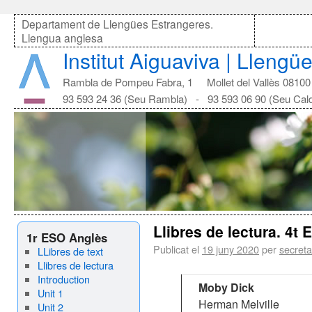
Departament de Llengües Estrangeres.
Llengua anglesa
Institut Aiguaviva | Lleng
Rambla de Pompeu Fabra, 1 Mollet del Vallès 08100
93 593 24 36 (Seu Rambla) - 93 593 06 90 (Seu Cal
Llibres de lectura. 4t
1r ESO Anglès
Publicat el
19 juny 2020
per
secreta
LLibres de text
Llibres de lectura
Introduction
Moby Dick
Unit 1
Herman Melville
Unit 2