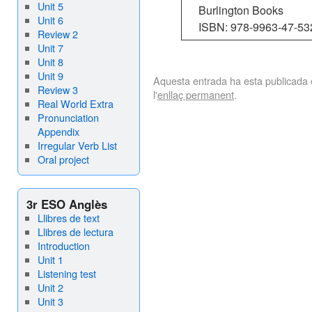
Unit 5
Burlington Books
Unit 6
ISBN: 978-9963-47-53
Review 2
Unit 7
Unit 8
Unit 9
Aquesta entrada ha esta publicada
Review 3
l'
enllaç permanent
.
Real World Extra
Pronunciation
Appendix
Irregular Verb List
Oral project
3r ESO Anglès
Llibres de text
Llibres de lectura
Introduction
Unit 1
Listening test
Unit 2
Unit 3