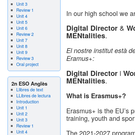
Unit 3
Review 1
In our high school we 
Unit 4
Unit 5
&
Digital Director
Wo
Unit 6
.
MENtalities
Review 2
Unit 7
Unit 8
El nostre institut està 
Unit 9
Eramus+:
Review 3
Oral project
i
Digital Director
Wo
.
MENtalities
2n ESO Anglès
Llibres de text
What is Erasmus+?
LLibres de lectura
Introduction
Unit 1
Erasmus+ is the EU’s p
Unit 2
training, youth and spor
Unit 3
Review 1
The 2021-2027 program
Unit 4