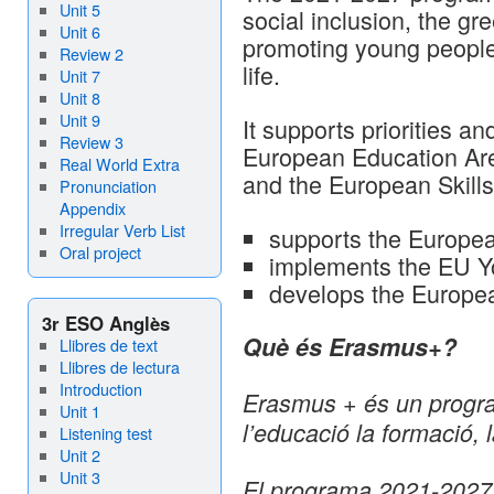
Unit 5
social inclusion, the gre
Unit 6
promoting young people’
Review 2
life.
Unit 7
Unit 8
Unit 9
It supports priorities and
Review 3
European Education Are
Real World Extra
and the European Skil
Pronunciation
Appendix
Irregular Verb List
supports the European
Oral project
implements the EU Y
develops the Europea
3r ESO Anglès
Què és Erasmus+
?
Llibres de text
Llibres de lectura
Introduction
Erasmus + és un progra
Unit 1
l’educació la formació, l
Listening test
Unit 2
Unit 3
El programa 2021-2027 