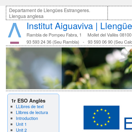
Departament de Llengües Estrangeres.
Llengua anglesa
Institut Aiguaviva | Lleng
Rambla de Pompeu Fabra, 1 Mollet del Vallès 08100
93 593 24 36 (Seu Rambla) - 93 593 06 90 (Seu Cal
1r ESO Anglès
LLibres de text
Llibres de lectura
Introduction
Unit 1
Unit 2