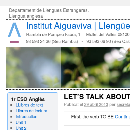
Departament de Llengües Estrangeres.
Llengua anglesa
Institut Aiguaviva | Lleng
Rambla de Pompeu Fabra, 1 Mollet del Vallès 08100
93 593 24 36 (Seu Rambla) - 93 593 06 90 (Seu Cal
LET’S TALK ABOUT
1r ESO Anglès
Publicat el
29 abril 2013
per
secreta
LLibres de text
Llibres de lectura
Introduction
First, the verb TO BE
Continu
Unit 1
Unit 2