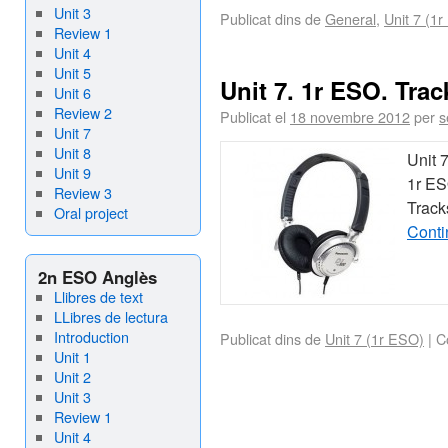
Unit 3
Publicat dins de
General
,
Unit 7 (1
Review 1
Unit 4
Unit 5
Unit 7. 1r ESO. Trac
Unit 6
Review 2
Publicat el
18 novembre 2012
per
s
Unit 7
Unit 8
Unit 
Unit 9
1r E
Review 3
Track
Oral project
Conti
2n ESO Anglès
Llibres de text
LLibres de lectura
Introduction
Publicat dins de
Unit 7 (1r ESO)
|
C
Unit 1
Unit 2
Unit 3
Review 1
Unit 4