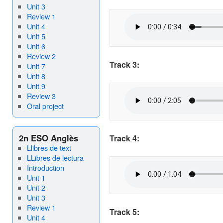
Unit 3
Review 1
Unit 4
Unit 5
Unit 6
Review 2
Track 3:
Unit 7
Unit 8
Unit 9
Review 3
Oral project
2n ESO Anglès
Track 4:
Llibres de text
LLibres de lectura
Introduction
Unit 1
Unit 2
Unit 3
Review 1
Track 5:
Unit 4