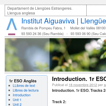
Departament de Llengües Estrangeres.
Llengua anglesa
Institut Aiguaviva | Lleng
Rambla de Pompeu Fabra, 1 Mollet del Vallès 08100
93 593 24 36 (Seu Rambla) - 93 593 06 90 (Seu Cal
Introduction. 1r ES
1r ESO Anglès
Publicat el
18 novembre 2012
per
s
LLibres de text
Llibres de lectura
Introduction. 1r ESO. Tracks 2
Introduction
Unit 1
Track 2:
Unit 2