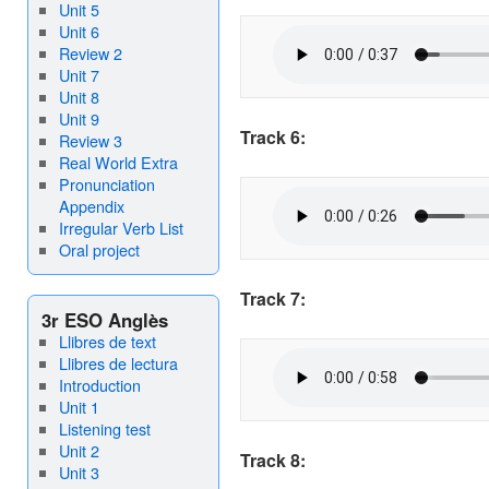
Unit 5
Unit 6
Review 2
Unit 7
Unit 8
Unit 9
Track 6:
Review 3
Real World Extra
Pronunciation
Appendix
Irregular Verb List
Oral project
Track 7:
3r ESO Anglès
Llibres de text
Llibres de lectura
Introduction
Unit 1
Listening test
Unit 2
Track 8:
Unit 3