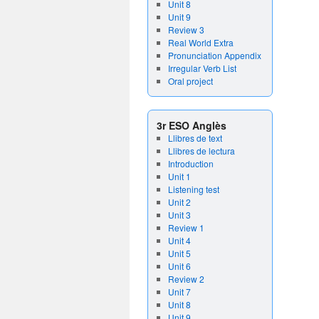
Unit 8
Unit 9
Review 3
Real World Extra
Pronunciation Appendix
Irregular Verb List
Oral project
3r ESO Anglès
Llibres de text
Llibres de lectura
Introduction
Unit 1
Listening test
Unit 2
Unit 3
Review 1
Unit 4
Unit 5
Unit 6
Review 2
Unit 7
Unit 8
Unit 9