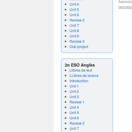
Aquesta
Unit 4
permane
Unit 5
Unit 6
Review 2
Unit 7
Unit 8
Unit 9
Review 3
Oral project
2n ESO Anglès
Llibres de text
LLibres de lectura
Introduction
Unit 1
Unit 2
Unit 3
Review 1
Unit 4
Unit 5
Unit 6
Review 2
Unit 7