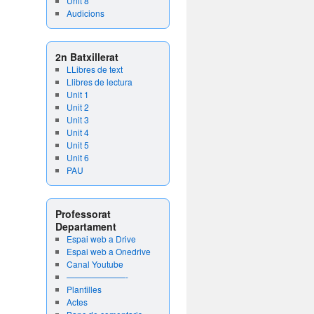
Unit 8
Audicions
2n Batxillerat
LLibres de text
Llibres de lectura
Unit 1
Unit 2
Unit 3
Unit 4
Unit 5
Unit 6
PAU
Professorat
Departament
Espai web a Drive
Espai web a Onedrive
Canal Youtube
———————-
Plantilles
Actes