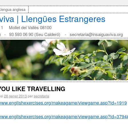
Llengua anglesa
aviva | Llengües Estrangeres
1 Mollet del Vallès 08100
) - 93 593 06 90 (Seu Calderó) - secretaria@insaiguaviva.org
YOU LIKE TRAVELLING
 el
28 gener 2013
per
secretaria
//www.englishexercises.org/makeagame/viewgame.asp?id=1919
//www.englishexercises.org/makeagame/viewgame.asp?id=3794