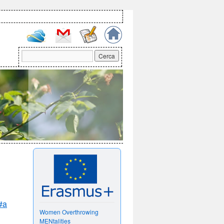
#a
Women Overthrowing
MENtalities