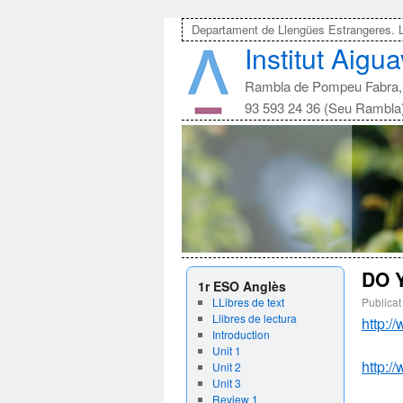
Departament de Llengües Estrangeres. 
Institut Aigu
Rambla de Pompeu Fabra, 
93 593 24 36 (Seu Rambla
DO 
1r ESO Anglès
LLibres de text
Publicat
Llibres de lectura
http:
Introduction
Unit 1
http:
Unit 2
Unit 3
Review 1