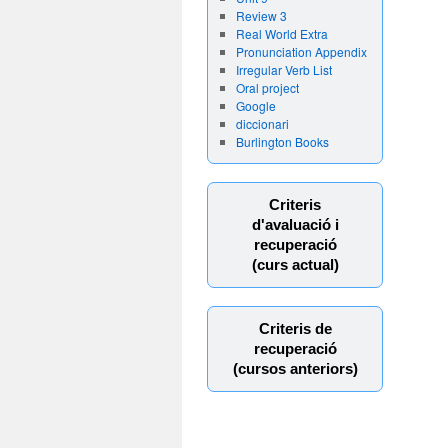
Review 3
Real World Extra
Pronunciation Appendix
Irregular Verb List
Oral project
Google
diccionari
Burlington Books
Criteris
d'avaluació i
recuperació
(curs actual)
Criteris de
recuperació
(cursos anteriors)