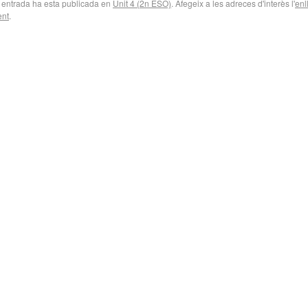
 entrada ha esta publicada en
Unit 4 (2n ESO)
. Afegeix a les adreces d'interès l'
enl
nt
.