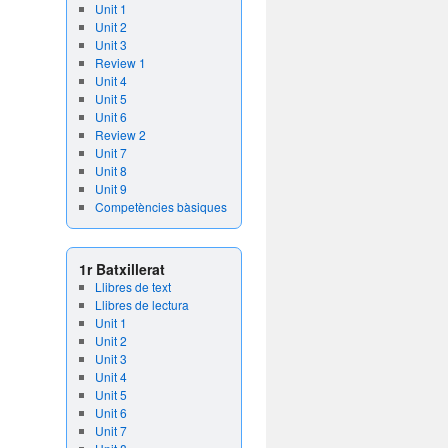
Unit 1
Unit 2
Unit 3
Review 1
Unit 4
Unit 5
Unit 6
Review 2
Unit 7
Unit 8
Unit 9
Competències bàsiques
1r Batxillerat
Llibres de text
Llibres de lectura
Unit 1
Unit 2
Unit 3
Unit 4
Unit 5
Unit 6
Unit 7