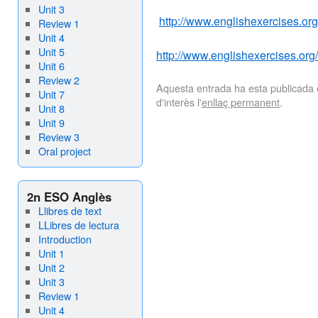
Unit 3
http://www.englishexercises.
Review 1
Unit 4
Unit 5
http://www.englishexercises.
Unit 6
Review 2
Aquesta entrada ha esta publicada
Unit 7
d'interès l'
enllaç permanent
.
Unit 8
Unit 9
Review 3
Oral project
2n ESO Anglès
Llibres de text
LLibres de lectura
Introduction
Unit 1
Unit 2
Unit 3
Review 1
Unit 4