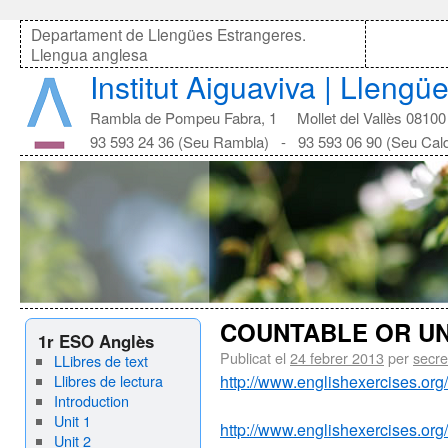
Departament de Llengües Estrangeres.
Llengua anglesa
Institut Aiguaviva | Lleng
Rambla de Pompeu Fabra, 1 Mollet del Vallès 08100
93 593 24 36 (Seu Rambla) - 93 593 06 90 (Seu Cal
COUNTABLE OR U
1r ESO Anglès
Publicat el
24 febrer 2013
per
secre
LLibres de text
Llibres de lectura
http://www.englishexercises.
Introduction
Unit 1
http://www.englishexercises.
Unit 2