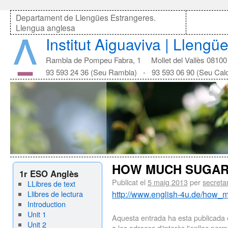
Departament de Llengües Estrangeres.
Llengua anglesa
Institut Aiguaviva | Lleng
Rambla de Pompeu Fabra, 1 Mollet del Vallès 08100
93 593 24 36 (Seu Rambla) - 93 593 06 90 (Seu Cal
HOW MUCH SUGA
1r ESO Anglès
Publicat el
5 maig 2013
per
secreta
LLibres de text
Llibres de lectura
http://www.english-4u.de/how
Introduction
Unit 1
Aquesta entrada ha esta publicada
Unit 2
a les adreces d'interès l'
enllaç per