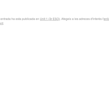
 entrada ha esta publicada en
Unit 1 (3r ESO)
. Afegeix a les adreces d'interès l'
enll
nt
.