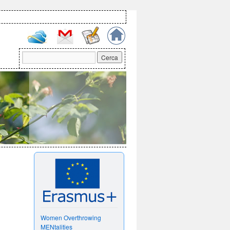
Women Overthrowing
MENtalities