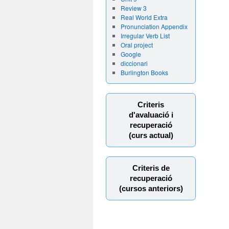
Review 3
Real World Extra
Pronunciation Appendix
Irregular Verb List
Oral project
Google
diccionari
Burlington Books
Criteris
d'avaluació i
recuperació
(curs actual)
Criteris de
recuperació
(cursos anteriors)