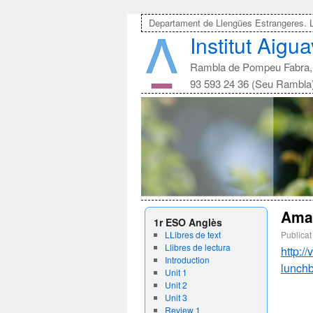
Departament de Llengües Estrangeres. 
Institut Aigu
Rambla de Pompeu Fabra, 
93 593 24 36 (Seu Rambla
Ama
1r ESO Anglès
LLibres de text
Publicat
Llibres de lectura
http:/
Introduction
lunch
Unit 1
Unit 2
Unit 3
Review 1