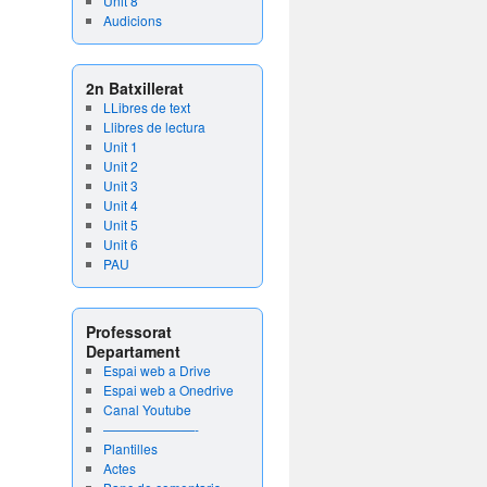
Unit 8
Audicions
2n Batxillerat
LLibres de text
Llibres de lectura
Unit 1
Unit 2
Unit 3
Unit 4
Unit 5
Unit 6
PAU
Professorat
Departament
Espai web a Drive
Espai web a Onedrive
Canal Youtube
———————-
Plantilles
Actes