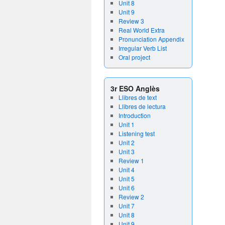
Unit 8
Unit 9
Review 3
Real World Extra
Pronunciation Appendix
Irregular Verb List
Oral project
3r ESO Anglès
Llibres de text
Llibres de lectura
Introduction
Unit 1
Listening test
Unit 2
Unit 3
Review 1
Unit 4
Unit 5
Unit 6
Review 2
Unit 7
Unit 8
Unit 9