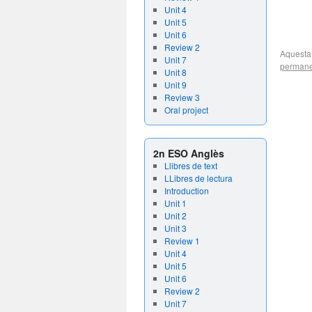
Unit 4
Unit 5
Unit 6
Review 2
Aquesta
Unit 7
permane
Unit 8
Unit 9
Review 3
Oral project
2n ESO Anglès
Llibres de text
LLibres de lectura
Introduction
Unit 1
Unit 2
Unit 3
Review 1
Unit 4
Unit 5
Unit 6
Review 2
Unit 7