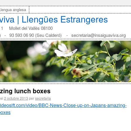
Llengua anglesa
aviva | Llengües Estrangeres
1 Mollet del Vallès 08100
) - 93 593 06 90 (Seu Calderó) - secretaria@insaiguaviva.org
zing lunch boxes
 el
2 octubre 2013
per
secretaria
/videosift.com/video/BBC-News-Close-up-on-Japans-amazing-
boxes