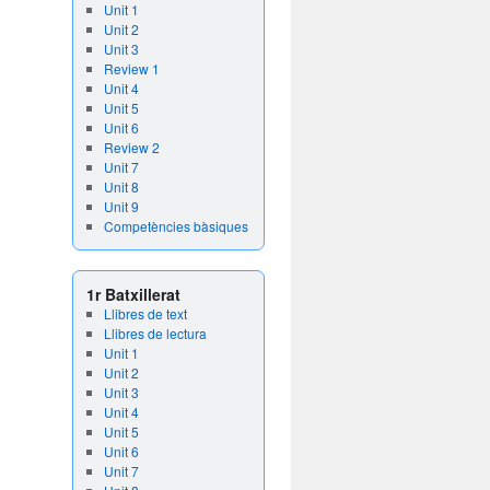
Unit 1
Unit 2
Unit 3
Review 1
Unit 4
Unit 5
Unit 6
Review 2
Unit 7
Unit 8
Unit 9
Competències bàsiques
1r Batxillerat
Llibres de text
Llibres de lectura
Unit 1
Unit 2
Unit 3
Unit 4
Unit 5
Unit 6
Unit 7