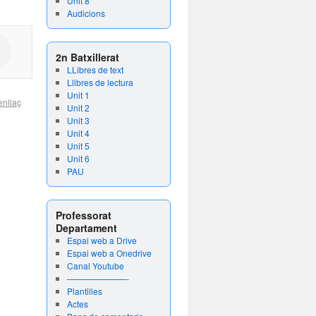
Unit 8
Audicions
2n Batxillerat
LLibres de text
Llibres de lectura
Unit 1
enllaç
Unit 2
Unit 3
Unit 4
Unit 5
Unit 6
PAU
Professorat
Departament
Espai web a Drive
Espai web a Onedrive
Canal Youtube
———————-
Plantilles
Actes