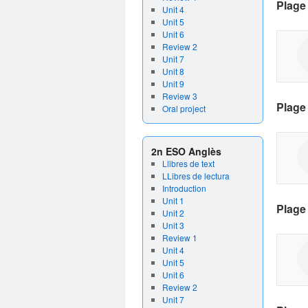
Plage
Unit 4
Unit 5
Unit 6
Review 2
Unit 7
Unit 8
Unit 9
Review 3
Plage
Oral project
2n ESO Anglès
Llibres de text
LLibres de lectura
Introduction
Unit 1
Plage
Unit 2
Unit 3
Review 1
Unit 4
Unit 5
Unit 6
Review 2
Unit 7