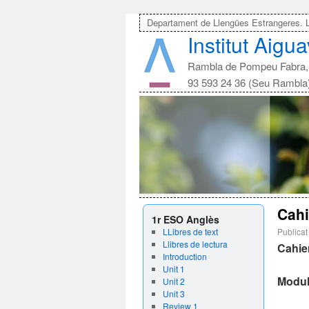
Departament de Llengües Estrangeres. 
Institut Aigu
Rambla de Pompeu Fabra, 
93 593 24 36 (Seu Rambla
Cahi
1r ESO Anglès
LLibres de text
Publicat
Llibres de lectura
Cahie
Introduction
Unit 1
Modul
Unit 2
Unit 3
Review 1