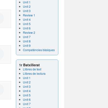
Unit 1
Unit 2
Unit 3
Review 1
Unit 4
Unit 5
Unit 6
Review 2
Unit 7
Unit 8
Unit 9
Competències bàsiques
1r Batxillerat
Llibres de text
Llibres de lectura
Unit 1
Unit 2
Unit 3
Unit 4
Unit 5
Unit 6
Unit 7