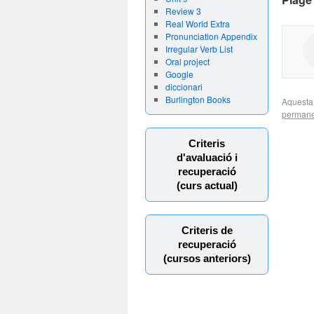
Review 3
Real World Extra
Pronunciation Appendix
Irregular Verb List
Oral project
Google
diccionari
Burlington Books
Aquesta
permane
Criteris
d'avaluació i
recuperació
(curs actual)
Criteris de
recuperació
(cursos anteriors)