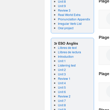
Plage
Unit 8
Unit 9
Review 3
Real World Extra
Pronunciation Appendix
Irregular Verb List
Oral project
Plage
3r ESO Anglès
Llibres de text
Llibres de lectura
Introduction
Unit 1
Listening test
Unit 2
Plage
Unit 3
Review 1
Unit 4
Unit 5
Unit 6
Review 2
Unit 7
Unit 8
Plage
Unit 9