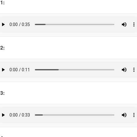
1:
2:
3: