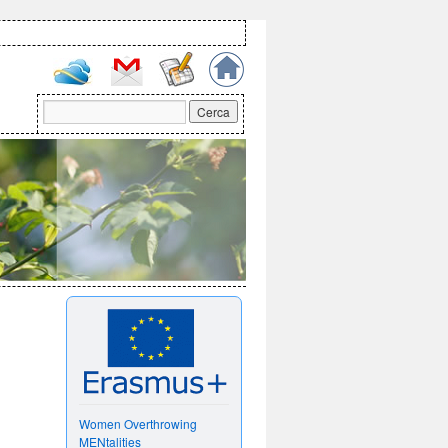
Women Overthrowing
MENtalities