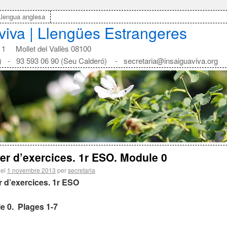
Llengua anglesa
aviva | Llengües Estrangeres
1 Mollet del Vallès 08100
) - 93 593 06 90 (Seu Calderó) - secretaria@insaiguaviva.org
er d’exercices. 1r ESO. Module 0
 el
1 novembre 2013
per
secretaria
r d’exercices.
1r ESO
e 0. Plages 1-7