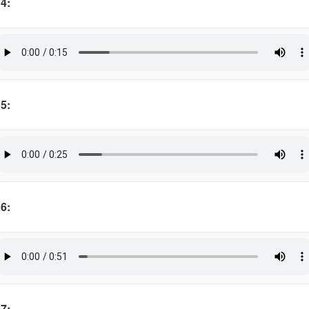
4:
5:
6:
7: