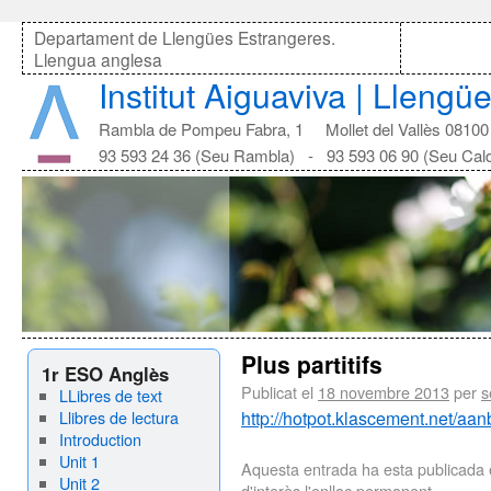
Departament de Llengües Estrangeres.
Llengua anglesa
Institut Aiguaviva | Lleng
Rambla de Pompeu Fabra, 1 Mollet del Vallès 08100
93 593 24 36 (Seu Rambla) - 93 593 06 90 (Seu Cal
Plus partitifs
1r ESO Anglès
Publicat el
18 novembre 2013
per
s
LLibres de text
Llibres de lectura
http://hotpot.klascement.net/aan
Introduction
Unit 1
Aquesta entrada ha esta publicada
Unit 2
d'interès l'
enllaç permanent
.