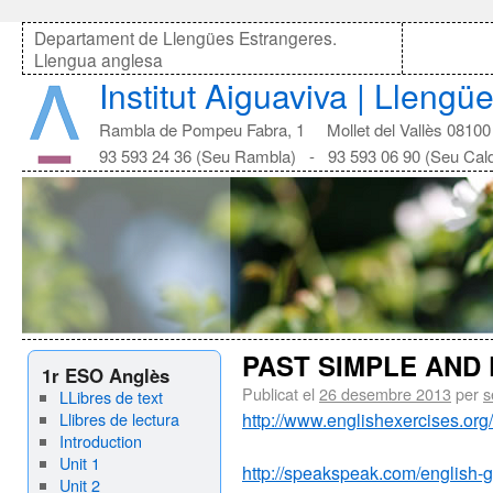
Departament de Llengües Estrangeres.
Llengua anglesa
Institut Aiguaviva | Lleng
Rambla de Pompeu Fabra, 1 Mollet del Vallès 08100
93 593 24 36 (Seu Rambla) - 93 593 06 90 (Seu Cal
PAST SIMPLE AND
1r ESO Anglès
Publicat el
26 desembre 2013
per
s
LLibres de text
Llibres de lectura
http://www.englishexercises.
Introduction
Unit 1
http://speakspeak.com/english-
Unit 2