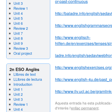
or-past-continuous
Unit 3
Review 1
Unit 4
http://baladre.info/english/seda
Unit 5
Unit 6
http://www.englishgrammarsecre
Review 2
Unit 7
http://www.englisch-
Unit 8
Unit 9
hilfen.de/en/exercises/tenses/
Review 3
Oral project
ladre.info/english/sedaviwebfro
http://www.englishexercises.
2n ESO Anglès
Llibres de text
LLibres de lectura
http://www.english-4u.de/past_
Introduction
Unit 1
http://www.ilv.ucl.ac.be/gramlin
Unit 2
Unit 3
Aquesta entrada ha esta publicada
Review 1
d'interès l'
enllaç permanent
.
Unit 4