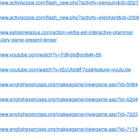
/www.activiscope.com/flash_new.php?activity=penguin&id=2027
/www.activiscope.com/flash_new.php?activity=elephant&id=200
/www.eslgamesplus.com/action-verbs-esl-interactive-grammar-
lary-game-present-tense/
//www.youtube.com/watch?v=YdKgtxBoofs#t=55
//www.youtube.com/watch?v=tScUb08F7os&feature=youtu.be
//www.englishexercises.org/makeagame/viewgame.asp?id=5084
//www.englishexercises.org/makeagame/viewgame.asp?id=5204
//www.englishexercises.org/makeagame/viewgame.asp?id=7223
//www.englishexercises.org/makeagame/viewgame.asp?id=7174