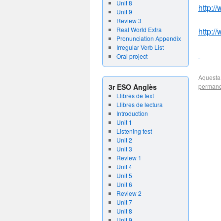
Unit 8
http:
Unit 9
Review 3
Real World Extra
http:
Pronunciation Appendix
Irregular Verb List
Oral project
Aquesta
3r ESO Anglès
permane
Llibres de text
Llibres de lectura
Introduction
Unit 1
Listening test
Unit 2
Unit 3
Review 1
Unit 4
Unit 5
Unit 6
Review 2
Unit 7
Unit 8
Unit 9