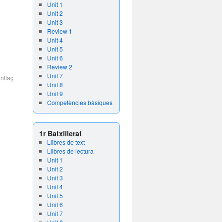
Unit 1
Unit 2
Unit 3
Review 1
Unit 4
Unit 5
Unit 6
Review 2
Unit 7
nllaç
Unit 8
Unit 9
Competències bàsiques
1r Batxillerat
Llibres de text
Llibres de lectura
Unit 1
Unit 2
Unit 3
Unit 4
Unit 5
Unit 6
Unit 7