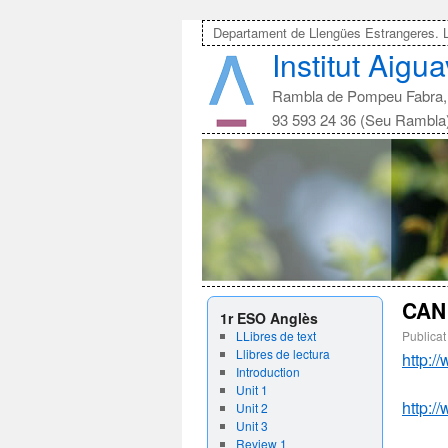
Departament de Llengües Estrangeres. 
Institut Aigu
Rambla de Pompeu Fabra, 
93 593 24 36 (Seu Rambla
CAN
1r ESO Anglès
LLibres de text
Publicat
Llibres de lectura
http:
Introduction
Unit 1
http:
Unit 2
Unit 3
Review 1