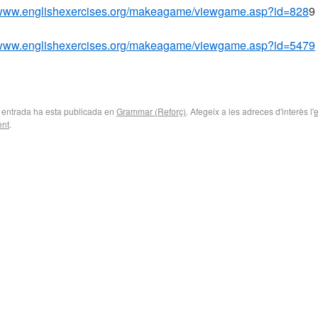
//www.englishexercises.org/makeagame/viewgame.asp?id=828
9
//www.englishexercises.org/makeagame/viewgame.asp?id=5479
 entrada ha esta publicada en
Grammar (Reforç)
. Afegeix a les adreces d'interès l'
e
nt
.