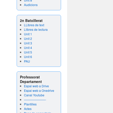
Unit 8
Audicions
2n Batxillerat
LLibres de text
Llibres de lectura
Unit 1
Unit 2
Unit 3
Unit 4
Unit 5
Unit 6
PAU
Professorat
Departament
Espai web a Drive
Espai web a Onedrive
Canal Youtube
———————-
Plantilles
Actes