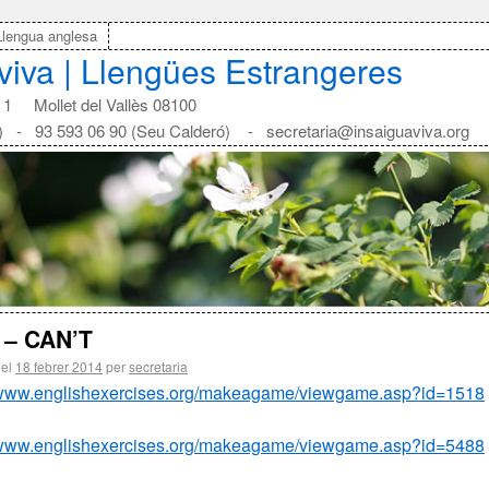
Llengua anglesa
aviva | Llengües Estrangeres
1 Mollet del Vallès 08100
) - 93 593 06 90 (Seu Calderó) - secretaria@insaiguaviva.org
 – CAN’T
 el
18 febrer 2014
per
secretaria
//www.englishexercises.org/makeagame/viewgame.asp?id=1518
//www.englishexercises.org/makeagame/viewgame.asp?id=5488