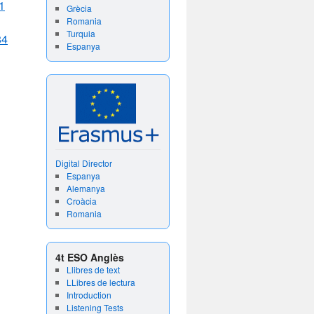
1
Grècia
Romania
Turquia
84
Espanya
Digital Director
Espanya
Alemanya
Croàcia
Romania
4t ESO Anglès
Llibres de text
LLibres de lectura
Introduction
Listening Tests