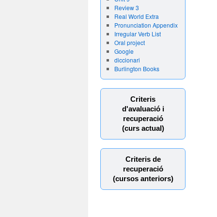
Review 3
Real World Extra
Pronunciation Appendix
Irregular Verb List
Oral project
Google
diccionari
Burlington Books
Criteris
d'avaluació i
recuperació
(curs actual)
Criteris de
recuperació
(cursos anteriors)