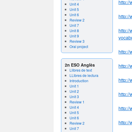
http:/
Unit 4
Unit 5
Unit 6
http:/
Review 2
Unit 7
http:/
Unit 8
Unit 9
vocabu
Review 3
Oral project
http:
2n ESO Anglès
http:
Llibres de text
LLibres de lectura
http:
Introduction
Unit 1
Unit 2
http:
Unit 3
Review 1
Unit 4
http:
Unit 5
Unit 6
http:
Review 2
Unit 7