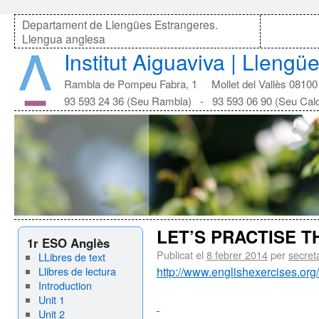
Departament de Llengües Estrangeres.
Llengua anglesa
Institut Aiguaviva | Lleng
Rambla de Pompeu Fabra, 1 Mollet del Vallès 08100
93 593 24 36 (Seu Rambla) - 93 593 06 90 (Seu Cal
LET’S PRACTISE 
1r ESO Anglès
Publicat el
8 febrer 2014
per
secret
LLibres de text
Llibres de lectura
http://www.englishexercises.
Introduction
Unit 1
Unit 2