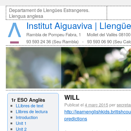
Departament de Llengües Estrangeres.
Llengua anglesa
Institut Aiguaviva | Lleng
Rambla de Pompeu Fabra, 1 Mollet del Vallès 08100
93 593 24 36 (Seu Rambla) - 93 593 06 90 (Seu Cal
WILL
1r ESO Anglès
Publicat el
4 març 2015
per
secreta
LLibres de text
Llibres de lectura
http://learnenglishkids.britishc
Introduction
predictions
Unit 1
Unit 2