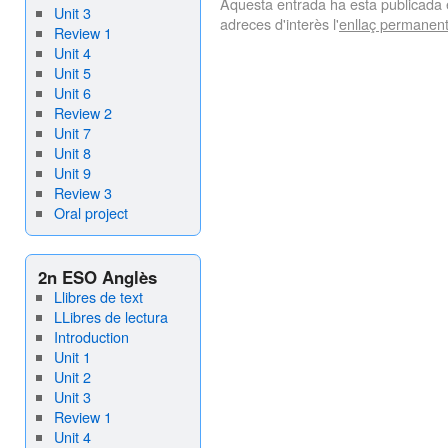
Aquesta entrada ha esta publicada
Unit 3
adreces d'interès l'
enllaç permanen
Review 1
Unit 4
Unit 5
Unit 6
Review 2
Unit 7
Unit 8
Unit 9
Review 3
Oral project
2n ESO Anglès
Llibres de text
LLibres de lectura
Introduction
Unit 1
Unit 2
Unit 3
Review 1
Unit 4