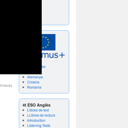
Grècia
Romania
Turquia
Espanya
Digital Director
Espanya
Alemanya
Croàcia
d'interès
Romania
4t ESO Anglès
Llibres de text
LLibres de lectura
Introduction
Listening Tests