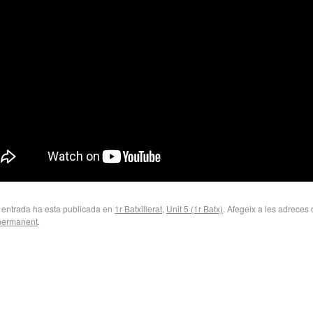
 entrada ha esta publicada en
1r Batxillerat
,
Unit 5 (1r Batx)
. Afegeix a les adreces 
 permanent
.