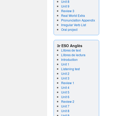
Unit 8
Unit 9
Review 3
Real World Extra
Pronunciation Appendix
Irregular Verb List
Oral project
3r ESO Anglès
Llibres de text
Llibres de lectura
Introduction
Unit 1
Listening test
Unit 2
Unit 3
Review 1
Unit 4
Unit 5
Unit 6
Review 2
Unit 7
Unit 8
Unit 9