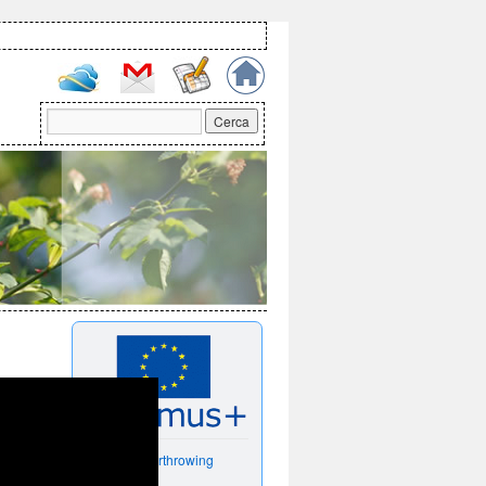
Women Overthrowing
MENtalities