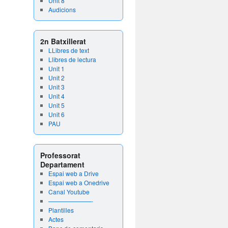
Unit 8
Audicions
2n Batxillerat
LLibres de text
Llibres de lectura
Unit 1
Unit 2
Unit 3
Unit 4
Unit 5
Unit 6
PAU
Professorat
Departament
Espai web a Drive
Espai web a Onedrive
Canal Youtube
———————-
Plantilles
Actes