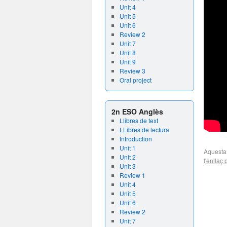
Unit 4
Unit 5
Unit 6
Review 2
Unit 7
Unit 8
Unit 9
Review 3
Oral project
2n ESO Anglès
Llibres de text
LLibres de lectura
Introduction
Unit 1
Aquesta
Unit 2
l'
enllaç
Unit 3
Review 1
Unit 4
Unit 5
Unit 6
Review 2
Unit 7