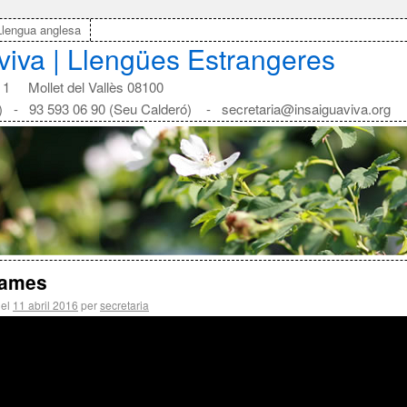
Llengua anglesa
aviva | Llengües Estrangeres
1 Mollet del Vallès 08100
) - 93 593 06 90 (Seu Calderó) - secretaria@insaiguaviva.org
James
 el
11 abril 2016
per
secretaria