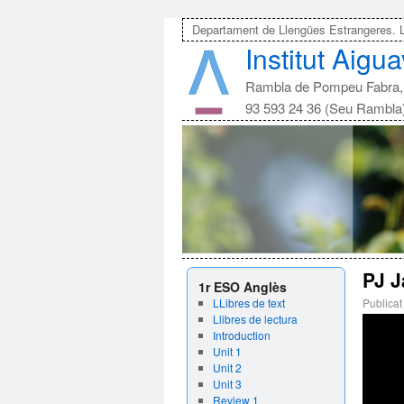
Departament de Llengües Estrangeres. 
Institut Aigu
Rambla de Pompeu Fabra, 
93 593 24 36 (Seu Rambla
PJ 
1r ESO Anglès
LLibres de text
Publicat
Llibres de lectura
Introduction
Unit 1
Unit 2
Unit 3
Review 1