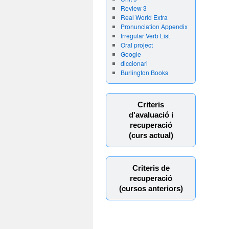
Review 3
Real World Extra
Pronunciation Appendix
Irregular Verb List
Oral project
Google
diccionari
Burlington Books
Criteris
d'avaluació i
recuperació
(curs actual)
Criteris de
recuperació
(cursos anteriors)