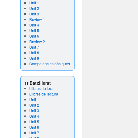
Unit 1
Unit 2
Unit 3
Review 1
Unit 4
Unit 5
Unit 6
Review 2
Unit 7
Unit 8
Unit 9
Competències bàsiques
1r Batxillerat
Llibres de text
Llibres de lectura
Unit 1
Unit 2
Unit 3
Unit 4
Unit 5
Unit 6
Unit 7