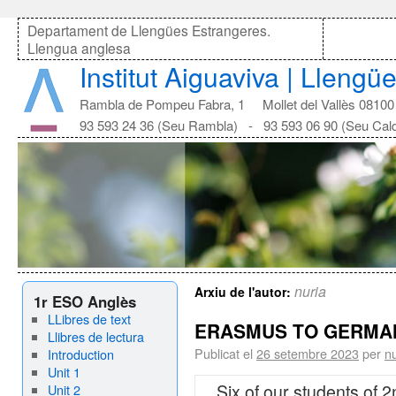
Departament de Llengües Estrangeres.
Llengua anglesa
Institut Aiguaviva | Lleng
Rambla de Pompeu Fabra, 1 Mollet del Vallès 08100
93 593 24 36 (Seu Rambla) - 93 593 06 90 (Seu Cal
nuria
Arxiu de l'autor:
1r ESO Anglès
LLibres de text
ERASMUS TO GERMA
Llibres de lectura
Publicat el
26 setembre 2023
per
nu
Introduction
Unit 1
Six of our students of 
Unit 2