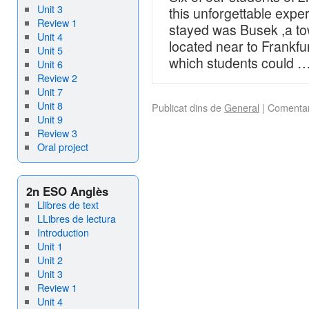
Unit 3
this unforgettable expe
Review 1
stayed was Busek ,a to
Unit 4
located near to Frankfu
Unit 5
which students could 
Unit 6
Review 2
Unit 7
Unit 8
Publicat dins de
General
|
Comentar
Unit 9
Review 3
Oral project
2n ESO Anglès
Llibres de text
LLibres de lectura
Introduction
Unit 1
Unit 2
Unit 3
Review 1
Unit 4