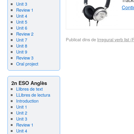
Track
Unit 3
Conti
Review 1
Unit 4
Unit 5
Unit 6
Review 2
Publicat dins de
Irregural verb list (
Unit 7
Unit 8
Unit 9
Review 3
Oral project
2n ESO Anglès
Llibres de text
LLibres de lectura
Introduction
Unit 1
Unit 2
Unit 3
Review 1
Unit 4