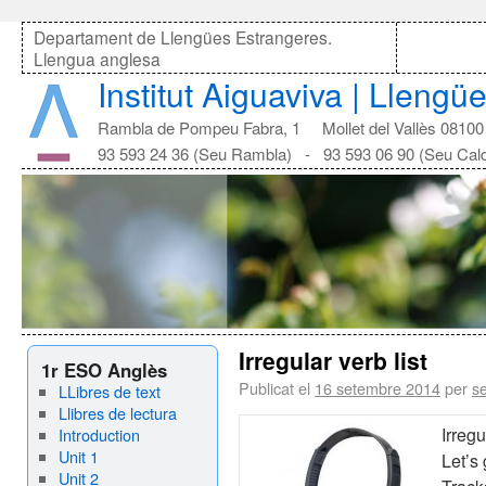
Departament de Llengües Estrangeres.
Llengua anglesa
Institut Aiguaviva | Lleng
Rambla de Pompeu Fabra, 1 Mollet del Vallès 08100
93 593 24 36 (Seu Rambla) - 93 593 06 90 (Seu Cal
Irregular verb list
1r ESO Anglès
Publicat el
16 setembre 2014
per
se
LLibres de text
Llibres de lectura
Irregu
Introduction
Unit 1
Let’s
Unit 2